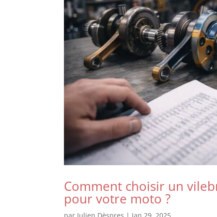
Comment choisir un vile
pour votre moto ?
par
Julien Dèspres
|
Jan 29, 2025