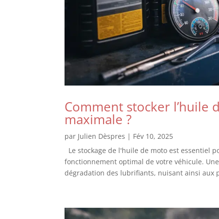
Comment stocker l’huile d
maximale ?
par
Julien Dèspres
|
Fév 10, 2025
Le stockage de l'huile de moto est essentiel p
fonctionnement optimal de votre véhicule. Une
dégradation des lubrifiants, nuisant ainsi aux