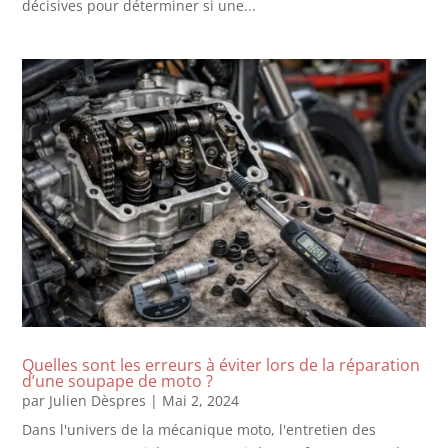
décisives pour déterminer si une...
Quelles sont les erreurs à éviter lors de la réparation
d’une soupape de moto ?
par
Julien Dèspres
|
Mai 2, 2024
Dans l'univers de la mécanique moto, l'entretien des