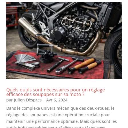
Quels outils sont nécessaires pour un réglage
efficace des soupapes sur sa moto ?
par
Julien Dèspres
|
Avr 6, 2024
Dans le complexe univers mécanique des deux-roues, le
réglage des soupapes est une opération cruciale pour
maintenir une performance optimale. Mais quels sont les
outils indispensables pour réaliser cette tâche avec