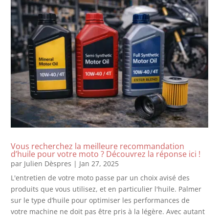
Vous recherchez la meilleure recommandation
d’huile pour votre moto ? Découvrez la réponse ici !
par
Julien Dèspres
|
Jan 27, 2025
L'entretien de votre moto passe par un choix avisé des
produits que vous utilisez, et en particulier l'huile. Palmer
sur le type d’huile pour optimiser les performances de
votre machine ne doit pas être pris à la légère. Avec autant