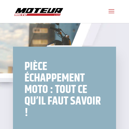
PIÈCE
ÉCHAPPEMENT
MOTO : TOUT CE
QU’IL FAUT SAVOIR
!