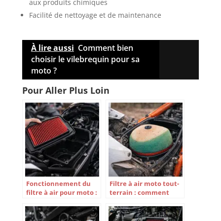
aux produits chimiques
Facilité de nettoyage et de maintenance
À lire aussi
Comment bien
choisir le vilebrequin pour sa
moto ?
Pour Aller Plus Loin
Fonctionnement du
Filtre à air moto tout-
filtre à air pour moto :
terrain : comment
Vous ne croirez jamais
améliorer les
comment il peut
performances de votre
améliorer les
moteur en un seul