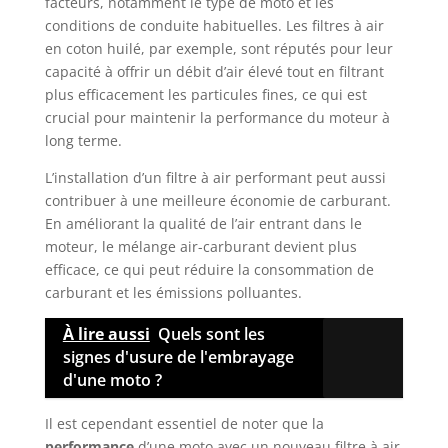
facteurs, notamment le type de moto et les
conditions de conduite habituelles. Les filtres à air
en coton huilé, par exemple, sont réputés pour leur
capacité à offrir un débit d’air élevé tout en filtrant
plus efficacement les particules fines, ce qui est
crucial pour maintenir la performance du moteur à
long terme.
L’installation d’un filtre à air performant peut aussi
contribuer à une meilleure économie de carburant.
En améliorant la qualité de l’air entrant dans le
moteur, le mélange air-carburant devient plus
efficace, ce qui peut réduire la consommation de
carburant et les émissions polluantes.
À lire aussi
Quels sont les
signes d'usure de l'embrayage
d'une moto ?
Il est cependant essentiel de noter que la
performance
d’une moto avec un nouveau filtre à air