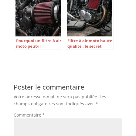
performances de votre
geste ?
moto !
Pourquoi un filtre à air
Filtre à air moto haute
moto peut-il
qualité : le secret
transformer
ultime pour booster
complètement votre
les performances de
expérience de
votre moto ?
conduite?
Poster le commentaire
Votre adresse e-mail ne sera pas publiée.
Les
champs obligatoires sont indiqués avec
*
Commentaire
*