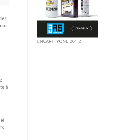
 des
vous
r
ENCART IPONE 001 2
ez
te à
el.
nts