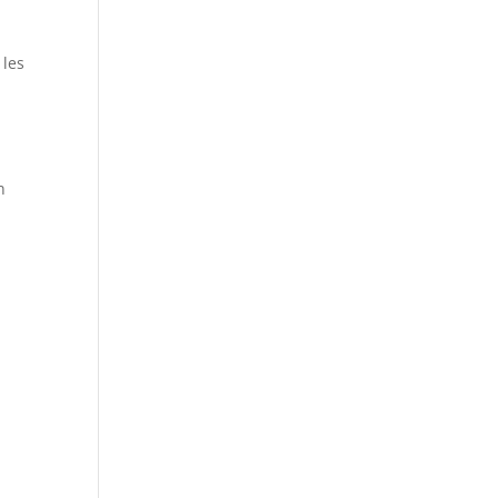
 les
n