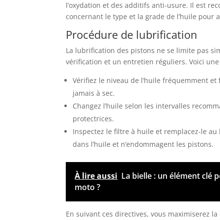
l’oxydation et des additifs anti-usure. Il est 
concernant le type et la grade de l’huile pou
Procédure de lubrification
La lubrification des pistons ne se limite pas s
vérification et un entretien réguliers. Voici une
Vérifiez le niveau de l’huile fréquemment et 
jamais à sec.
Changez l’huile selon les intervalles recomm
protectrices.
Inspectez le filtre à huile et remplacez-le a
dans l’huile et n’endommagent les pistons.
À lire aussi
La bielle : un élément clé p
moto ?
En suivant ces directives, vous maximiserez la