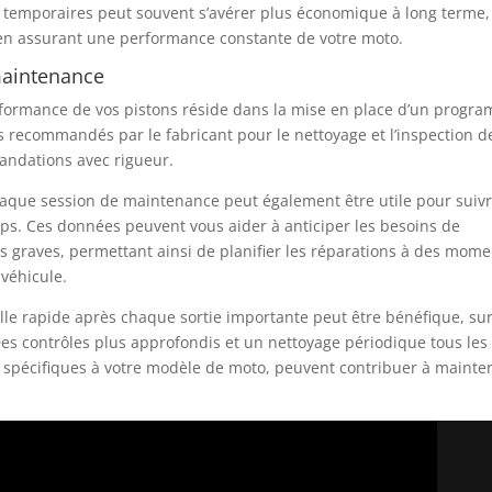
temporaires peut souvent s’avérer plus économique à long terme,
en assurant une performance constante de votre moto.
maintenance
erformance de vos pistons réside dans la mise en place d’un progr
s recommandés par le fabricant pour le nettoyage et l’inspection d
andations avec rigueur.
haque session de maintenance peut également être utile pour suiv
temps. Ces données peuvent vous aider à anticiper les besoins de
 graves, permettant ainsi de planifier les réparations à des mome
 véhicule.
lle rapide après chaque sortie importante peut être bénéfique, su
Des contrôles plus approfondis et un nettoyage périodique tous les
spécifiques à votre modèle de moto, peuvent contribuer à mainte
?