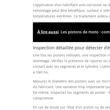
L’application d’un lubrifiant anti-corrosion ou
remontage peut être bénéfique, surtout si vot
températures extrêmes. Ce traitement aidera à
À lire aussi
Les pistons de moto : comm
Inspection détaillée pour détecter d’
Une fois les pistons nettoyés, une inspection 
dommage. Vérifiez la présence de rayures ou 
contact avec les segments et le cylindre. L’uti
à l’œil nu.
Mesurez le diamètre des pistons avec un micro
du fabricant. Une variation trop importante p
De même, inspectez les segments de piston : ils
compromise.
En cas de doute sur l’état d’un piston ou de 