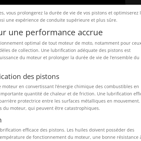
es, vous prolongerez la durée de vie de vos pistons et optimiserez 
si une expérience de conduite supérieure et plus sûre.
our une performance accrue
onctionnement optimal de tout moteur de moto, notamment pour ceu
les de collection. Une lubrification adéquate des pistons est
 puissance du moteur et prolonger la durée de vie de l’ensemble du
ication des pistons
e moteur en convertissant l’énergie chimique des combustibles en
ortante quantité de chaleur et de friction. Une lubrification eff
barrière protectrice entre les surfaces métalliques en mouvement.
sies du moteur, qui peuvent être catastrophiques.
n
brification efficace des pistons. Les huiles doivent posséder des
la température de fonctionnement du moteur, une bonne résistance 