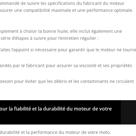
recommandé de suivre les spécifications du fabricant du moteur
r assurer une compatibilité maximale et une performance optimale.
implement à choisir la bonne huile; elle inclut également une
 série d’étapes à suivre pour l’entretien régulier :
faites l’appoint si nécessaire pour garantir que le moteur ne tourn
andés par le fabricant pour assurer sa viscosité et ses propriétés
u besoin pour éviter que les débris et les contaminants ne circulent
our la fiabilité et la durabilité du moteur de votre
 durabilité et la performance du moteur de votre moto.