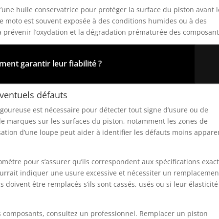
 d’une huile conservatrice pour protéger la surface du piston avant l
re moto est souvent exposée à des conditions humides ou à des
 prévenir l’oxydation et la dégradation prématurée des composant
ent garantir leur fiabilité ?
éventuels défauts
rigoureuse est nécessaire pour détecter tout signe d’usure ou de
de marques sur les surfaces du piston, notamment les zones de
lisation d’une loupe peut aider à identifier les défauts moins appare
mètre pour s’assurer qu’ils correspondent aux spécifications exac
ourrait indiquer une usure excessive et nécessiter un remplacemen
 doivent être remplacés s’ils sont cassés, usés ou si leur élasticité
ses composants, consultez un professionnel. Remplacer un piston