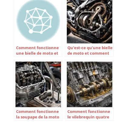
Comment fonctionne
Qu’est-ce qu’une bielle
une bielle de moto et
de moto et comment
quels sont ses
fonctionne-t-elle ?
composants clés ?
Comment fonctionne
Comment fonctionne
la soupape de la moto
le vilebrequin quatre
?
temps d’une moto ?