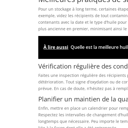
Pour un stockage à long terme, certaines étapes
exemple, videz les récipients de tout contamina
contenants avec la date et le type d’huile pour de
plus ancienne en premier, minimisant ainsi le
À lire aussi
Quelle est la meilleure hu
Vérification régulière des con
Faites une inspection régulière des récipients
détérioration. Tout signe d’oxydation ou de cor
prévue. En cas de doute, n’hésitez pas à rempl
Planifier un maintien de la qua
Enfin, mettre en place un calendrier pour rempla
Respectez les intervalles de changement d’hui
longtemps que nécessaire. Peu importe le temp
liée à la façon dont elle a été entreposée.