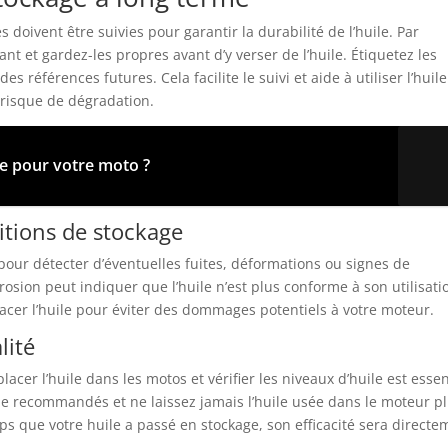
 doivent être suivies pour garantir la durabilité de l’huile. Par
nt et gardez-les propres avant d’y verser de l’huile. Étiquetez les
s références futures. Cela facilite le suivi et aide à utiliser l’huile
 risque de dégradation.
ile pour votre moto ?
ditions de stockage
 pour détecter d’éventuelles fuites, déformations ou signes de
rosion peut indiquer que l’huile n’est plus conforme à son utilisati
acer l’huile pour éviter des dommages potentiels à votre moteur.
lité
cer l’huile dans les motos et vérifier les niveaux d’huile est essen
le recommandés et ne laissez jamais l’huile usée dans le moteur p
s que votre huile a passé en stockage, son efficacité sera directe