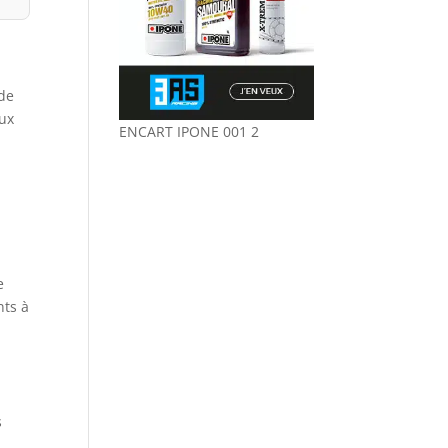
 de
aux
ENCART IPONE 001 2
e
nts à
s