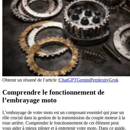
Obtenir un résumé de l’article :
ChatGPT
Gemini
Perplexity
Grok
Comprendre le fonctionnement de
l’embrayage moto
L’embrayage de votre moto est un composant essentiel qui joue un
rôle crucial dans la gestion de la transmission du couple moteur à la
roue arrière. Comprendre le fonctionnement de cet élément peut
vous aider à mieux piloter et à entretenir votre moto. Dans ce guide,