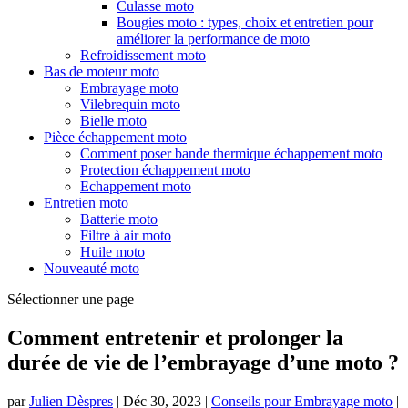
Culasse moto
Bougies moto : types, choix et entretien pour
améliorer la performance de moto
Refroidissement moto
Bas de moteur moto
Embrayage moto
Vilebrequin moto
Bielle moto
Pièce échappement moto
Comment poser bande thermique échappement moto
Protection échappement moto
Echappement moto
Entretien moto
Batterie moto
Filtre à air moto
Huile moto
Nouveauté moto
Sélectionner une page
Comment entretenir et prolonger la
durée de vie de l’embrayage d’une moto ?
par
Julien Dèspres
|
Déc 30, 2023
|
Conseils pour Embrayage moto
|