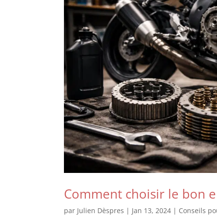
Comment choisir le bon 
par
Julien Dèspres
|
Jan 13, 2024
|
Conseils p