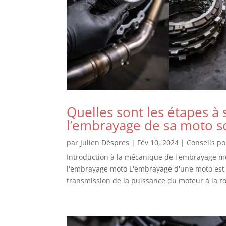
Quelles sont les étapes à
l’embrayage de sa moto 
par
Julien Dèspres
|
Fév 10, 2024
|
Conseils p
Introduction à la mécanique de l'embrayage mo
l'embrayage moto L'embrayage d'une moto est u
transmission de la puissance du moteur à la r