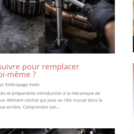
 suivre pour remplacer
soi-même ?
our Embrayage moto
to et préparation Introduction à la mécanique de
n élément central qui joue un rôle crucial dans la
oue arrière. Comprendre son...