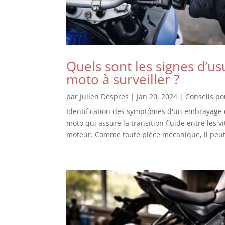
Quels sont les signes d’u
moto à surveiller ?
par
Julien Dèspres
|
Jan 20, 2024
|
Conseils p
Identification des symptômes d'un embrayage 
moto qui assure la transition fluide entre les v
moteur. Comme toute pièce mécanique, il peut s