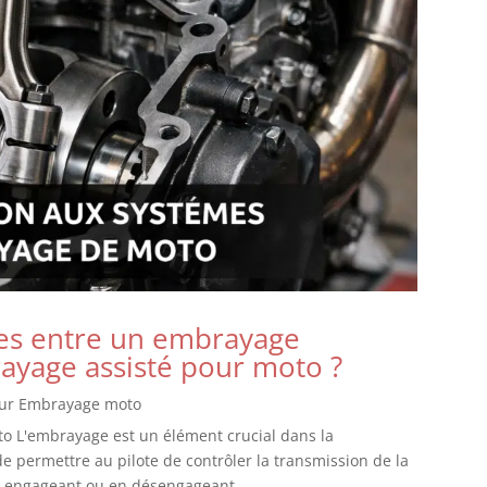
ces entre un embrayage
ayage assisté pour moto ?
our Embrayage moto
o L'embrayage est un élément crucial dans la
e permettre au pilote de contrôler la transmission de la
n engageant ou en désengageant...