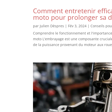
Comment entretenir effic
moto pour prolonger sa d
par
Julien Dèspres
|
Fév 3, 2024
|
Conseils po
Comprendre le fonctionnement et l'importanc
moto L'embrayage est une composante cruciale 
de la puissance provenant du moteur aux roues.