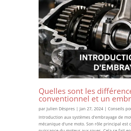
Quelles sont les différen
conventionnel et un embr
par
Julien Dèspres
|
Jan 27, 2024
|
Conseils p
Introduction aux systèmes d'embrayage de mot
mécanique d'une moto. Son rôle principal est d
puissance du moteur aux roues. Cela se fait e