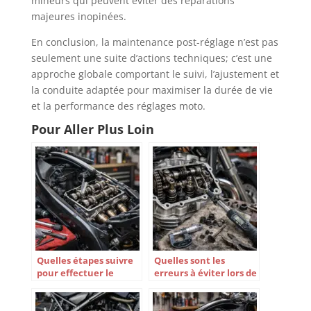
mineurs qui peuvent éviter des réparations
majeures inopinées.
En conclusion, la maintenance post-réglage n’est pas
seulement une suite d’actions techniques; c’est une
approche globale comportant le suivi, l’ajustement et
la conduite adaptée pour maximiser la durée de vie
et la performance des réglages moto.
Pour Aller Plus Loin
Quelles étapes suivre
Quelles sont les
pour effectuer le
erreurs à éviter lors de
réglage des soupapes
la réparation d’une
sur sa moto ?
soupape de moto ?