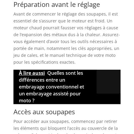
Préparation avant le réglage
Avant de commencer le réglage des soupapes, il est
essentiel de s’assurer que le moteur est froid. Un
moteur chaud pourrait fausser vos réglages à cause
de l’expansion des métaux dus à la chaleur. Assurez-
vous également d’avoir tous les outils nécessaires à
portée de main, notamment les clés appropriées, un
jeu de cales, et le manuel technique de votre moto
pour les spécifications exactes.
À lire aussi
Quelles sont les
différences entre un
embrayage conventionnel et
un embrayage assisté pour
moto ?
Accès aux soupapes
Pour accéder aux soupapes, commencez par retirer
les éléments qui bloquent l’accès au couvercle de la