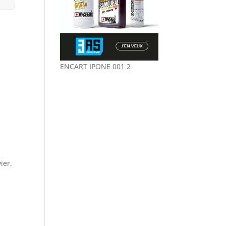
ENCART IPONE 001 2
e
ier,