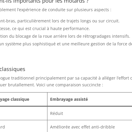
t-ils importants pour les motards ?
lement l’expérience de conduite sur plusieurs aspects :
nt-bras, particulièrement lors de trajets longs ou sur circuit.
esse, ce qui est crucial à haute performance.
tion du blocage de la roue arrière lors de rétrogradages intensifs.
n système plus sophistiqué et une meilleure gestion de la force d
classiques
gue traditionnel principalement par sa capacité à alléger l’effort 
quer brutallement. Voici une comparaison succincte :
yage classique
Embrayage assisté
Réduit
ard
Améliorée avec effet anti-dribble