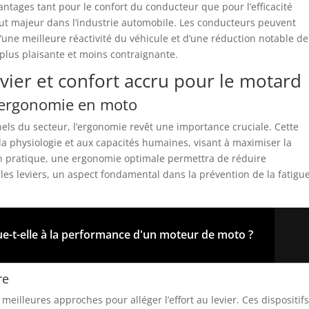
ntages tant pour le confort du conducteur que pour l’efficacité
t majeur dans l’industrie automobile. Les conducteurs peuvent
’une meilleure réactivité du véhicule et d’une réduction notable de
 plus plaisante et moins contraignante.
evier et confort accru pour le motard
’ergonomie en moto
els du secteur, l’ergonomie revêt une importance cruciale. Cette
 la physiologie et aux capacités humaines, visant à maximiser la
e. En pratique, une ergonomie optimale permettra de réduire
r les leviers, un aspect fondamental dans la prévention de la fatigue
.
ue-t-elle à la performance d'un moteur de moto ?
re
s meilleures approches pour alléger l’effort au levier. Ces dispositif