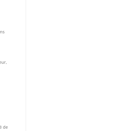
ins
eur,
é de