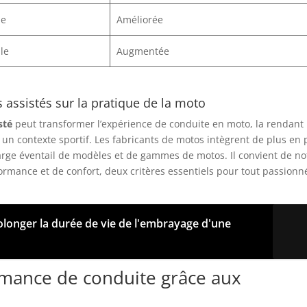
ue
Améliorée
le
Augmentée
 assistés sur la pratique de la moto
sté
peut transformer l’expérience de conduite en moto, la rendant
 un contexte sportif. Les fabricants de motos intègrent de plus en 
large éventail de modèles et de gammes de motos. Il convient de no
rmance et de confort, deux critères essentiels pour tout passionn
longer la durée de vie de l'embrayage d'une
rmance de conduite grâce aux